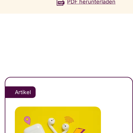
PDF herun­terladen
Artikel