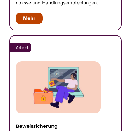
ntnis­se und Handl­ungsemp­fehlungen.
Mehr
Artikel
Be­weis­sic­herung